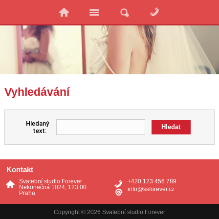
Vyhledávání
Hledaný
text:
Kontakt
Svatební studio Forever
+420 123 456 789
Nekonečná 1024, 123 00
info@ssforever.cz
Praha
Copyright © 2026 Svatební studio Forever