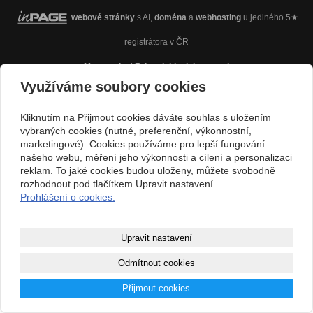
webové stránky
s AI,
doména
a
webhosting
u jediného 5★
registrátora v ČR
Mapa webu
|
Zobrazit klasickou verzi
Využíváme soubory cookies
Kliknutím na Přijmout cookies dáváte souhlas s uložením
vybraných cookies (nutné, preferenční, výkonnostní,
marketingové). Cookies používáme pro lepší fungování
našeho webu, měření jeho výkonnosti a cílení a personalizaci
reklam. To jaké cookies budou uloženy, můžete svobodně
rozhodnout pod tlačítkem Upravit nastavení.
Prohlášení o cookies.
Upravit nastavení
Odmítnout cookies
Přijmout cookies