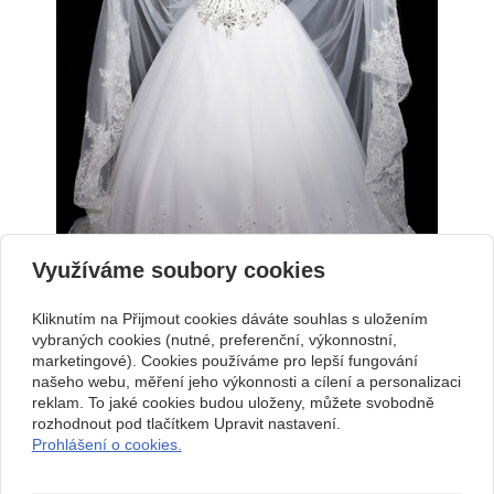
Využíváme soubory cookies
Kliknutím na Přijmout cookies dáváte souhlas s uložením
vybraných cookies (nutné, preferenční, výkonnostní,
marketingové). Cookies používáme pro lepší fungování
našeho webu, měření jeho výkonnosti a cílení a personalizaci
Kontakt
reklam. To jaké cookies budou uloženy, můžete svobodně
Svatební studio Forever
+420 123 456 789
rozhodnout pod tlačítkem Upravit nastavení.
Nekonečná 1024, 123 00
info@ssforever.cz
Prohlášení o cookies.
Praha
Copyright © 2026 Svatební studio Forever