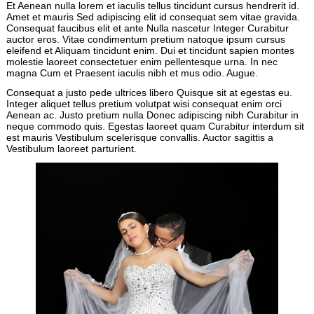
Et Aenean nulla lorem et iaculis tellus tincidunt cursus hendrerit id.
Amet et mauris Sed adipiscing elit id consequat sem vitae gravida.
Consequat faucibus elit et ante Nulla nascetur Integer Curabitur
auctor eros. Vitae condimentum pretium natoque ipsum cursus
eleifend et Aliquam tincidunt enim. Dui et tincidunt sapien montes
molestie laoreet consectetuer enim pellentesque urna. In nec
magna Cum et Praesent iaculis nibh et mus odio. Augue.
Consequat a justo pede ultrices libero Quisque sit at egestas eu.
Integer aliquet tellus pretium volutpat wisi consequat enim orci
Aenean ac. Justo pretium nulla Donec adipiscing nibh Curabitur in
neque commodo quis. Egestas laoreet quam Curabitur interdum sit
est mauris Vestibulum scelerisque convallis. Auctor sagittis a
Vestibulum laoreet parturient.