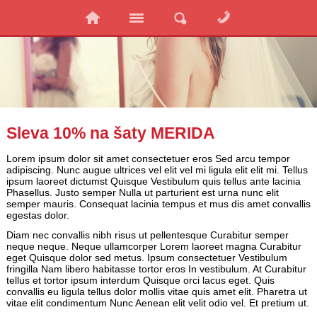
Sleva 10% na šaty MERIDA
Lorem ipsum dolor sit amet consectetuer eros Sed arcu tempor
adipiscing. Nunc augue ultrices vel elit vel mi ligula elit elit mi. Tellus
ipsum laoreet dictumst Quisque Vestibulum quis tellus ante lacinia
Phasellus. Justo semper Nulla ut parturient est urna nunc elit
semper mauris. Consequat lacinia tempus et mus dis amet convallis
egestas dolor.
Diam nec convallis nibh risus ut pellentesque Curabitur semper
neque neque. Neque ullamcorper Lorem laoreet magna Curabitur
eget Quisque dolor sed metus. Ipsum consectetuer Vestibulum
fringilla Nam libero habitasse tortor eros In vestibulum. At Curabitur
tellus et tortor ipsum interdum Quisque orci lacus eget. Quis
convallis eu ligula tellus dolor mollis vitae quis amet elit. Pharetra ut
vitae elit condimentum Nunc Aenean elit velit odio vel. Et pretium ut.