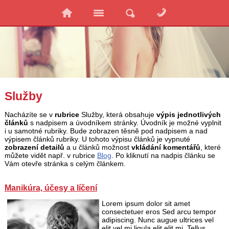
Služby
Nacházíte se v
rubrice
Služby, která obsahuje
výpis jednotlivých
článků
s nadpisem a úvodníkem stránky. Úvodník je možné vyplnit
i u samotné rubriky. Bude zobrazen těsně pod nadpisem a nad
výpisem článků rubriky. U tohoto výpisu článků je vypnuté
zobrazení detailů
a u článků možnost
vkládání komentářů
, které
můžete vidět např. v rubrice
Blog
. Po kliknutí na nadpis článku se
Vám otevře stránka s celým článkem.
Manikúra, účesy a líčení
Lorem ipsum dolor sit amet
consectetuer eros Sed arcu tempor
adipiscing. Nunc augue ultrices vel
elit vel mi ligula elit elit mi. Tellus