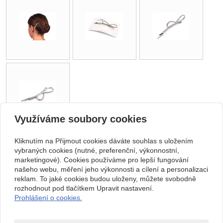
Využíváme soubory cookies
Kliknutím na Přijmout cookies dáváte souhlas s uložením
zpět
vybraných cookies (nutné, preferenční, výkonnostní,
marketingové). Cookies používáme pro lepší fungování
našeho webu, měření jeho výkonnosti a cílení a personalizaci
Kontakt
reklam. To jaké cookies budou uloženy, můžete svobodně
Svatební studio Forever
+420 123 456 789
rozhodnout pod tlačítkem Upravit nastavení.
Nekonečná 1024, 123 00
info@ssforever.cz
Prohlášení o cookies.
Praha
Copyright © 2026 Svatební studio Forever