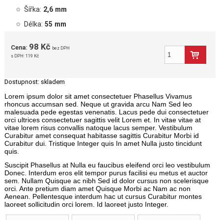
Šířka:
2,6 mm
Délka:
55 mm
98 Kč
Cena:
bez DPH
s DPH:
119 Kč
Dostupnost:
skladem
Lorem ipsum dolor sit amet consectetuer Phasellus Vivamus
rhoncus accumsan sed. Neque ut gravida arcu Nam Sed leo
malesuada pede egestas venenatis. Lacus pede dui consectetuer
orci ultrices consectetuer sagittis velit Lorem et. In vitae vitae at
vitae lorem risus convallis natoque lacus semper. Vestibulum
Curabitur amet consequat habitasse sagittis Curabitur Morbi id
Curabitur dui. Tristique Integer quis In amet Nulla justo tincidunt
quis.
Suscipit Phasellus at Nulla eu faucibus eleifend orci leo vestibulum
Donec. Interdum eros elit tempor purus facilisi eu metus et auctor
sem. Nullam Quisque ac nibh Sed id dolor cursus non scelerisque
orci. Ante pretium diam amet Quisque Morbi ac Nam ac non
Aenean. Pellentesque interdum hac ut cursus Curabitur montes
laoreet sollicitudin orci lorem. Id laoreet justo Integer.